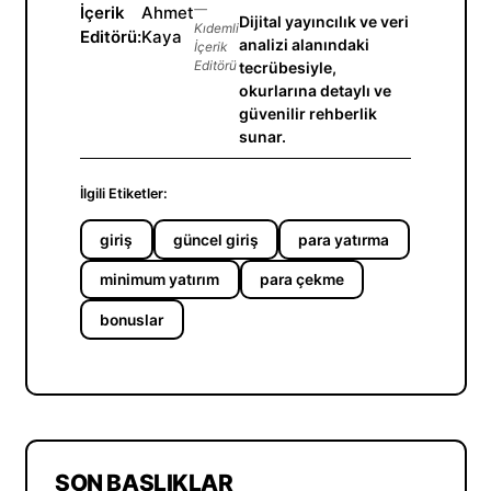
İçerik
Ahmet
—
Dijital yayıncılık ve veri
Kıdemli
Editörü:
Kaya
analizi alanındaki
İçerik
Editörü
tecrübesiyle,
okurlarına detaylı ve
güvenilir rehberlik
sunar.
İlgili Etiketler:
giriş
güncel giriş
para yatırma
minimum yatırım
para çekme
bonuslar
SON BAŞLIKLAR