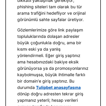
dikkatli yaklaşmak gerekiyor;
phishing siteleri tam olarak bu tür
arama trafiğini hedefliyor ve orijinal
görünümlü sahte sayfalar üretiyor.
Gözlemlerimize göre link paylaşım
topluluklarında dolaşan adresler
büyük çoğunlukla doğru, ama bir
kısmı eski ya da yanlış
yönlendirmeli. Eğer giriş yaptınız
ama hesabınızdaki bakiye eksik
görünüyorsa ya da promosyonlarınız
kaybolmuşsa, büyük ihtimalle farklı
bir domain'e giriş yaptınız. Bu
durumda
Tulipbet anasayfasına
dönüp doğru adresten tekrar giriş
yapmanız yeterli; hesap verileri