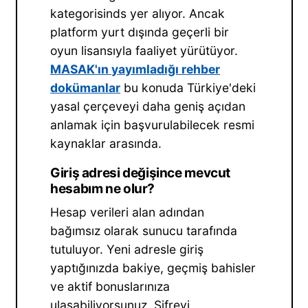
kategorisinds yer alıyor. Ancak
platform yurt dışında geçerli bir
oyun lisansıyla faaliyet yürütüyor.
MASAK'ın yayımladığı rehber
dokümanlar
bu konuda Türkiye'deki
yasal çerçeveyi daha geniş açıdan
anlamak için başvurulabilecek resmi
kaynaklar arasında.
Giriş adresi değişince mevcut
hesabım ne olur?
Hesap verileri alan adından
bağımsız olarak sunucu tarafında
tutuluyor. Yeni adresle giriş
yaptığınızda bakiye, geçmiş bahisler
ve aktif bonuslarınıza
ulaşabiliyorsunuz. Şifreyi