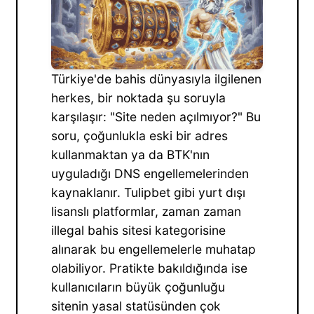
Türkiye'de bahis dünyasıyla ilgilenen
herkes, bir noktada şu soruyla
karşılaşır: "Site neden açılmıyor?" Bu
soru, çoğunlukla eski bir adres
kullanmaktan ya da BTK'nın
uyguladığı DNS engellemelerinden
kaynaklanır. Tulipbet gibi yurt dışı
lisanslı platformlar, zaman zaman
illegal bahis sitesi kategorisine
alınarak bu engellemelerle muhatap
olabiliyor. Pratikte bakıldığında ise
kullanıcıların büyük çoğunluğu
sitenin yasal statüsünden çok