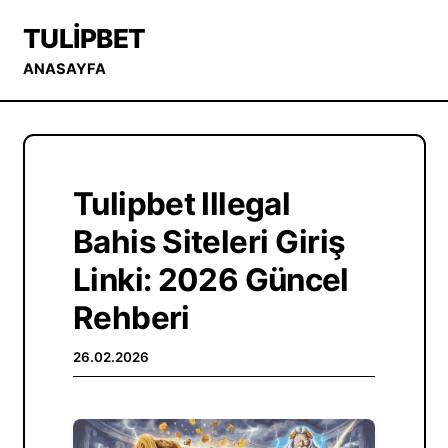
TULIPBET
ANASAYFA
Tulipbet Illegal
Bahis Siteleri Giriş
Linki: 2026 Güncel
Rehberi
26.02.2026