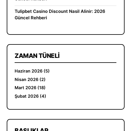
Tulipbet Casino Discount Nasil Alinir: 2026
Güncel Rehberi
ZAMAN TÜNELI
Haziran 2026 (5)
Nisan 2026 (2)
Mart 2026 (18)
Şubat 2026 (4)
BAŞLIKLAR