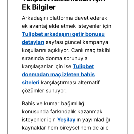
Ek Bilgiler
Arkadaşını platforma davet ederek
ek avantaj elde etmek isteyenler için
Tulipbet arkadaşını getir bonusu
detayları
sayfası güncel kampanya
koşullarını açıklıyor. Canlı maç takibi
sırasında donma sorunuyla
karşılaşanlar için ise
Tulipbet
donmadan maç izleten bahis
siteleri
karşılaştırması alternatif
çözümler sunuyor.
Bahis ve kumar bağımlılığı
konusunda farkındalık kazanmak
isteyenler için
Yeşilay
'ın yayımladığı
kaynaklar hem bireysel hem de aile