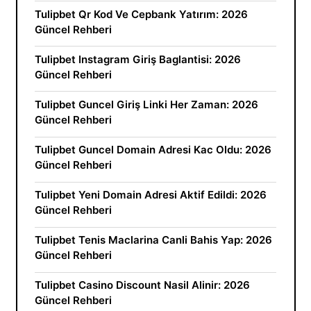
Tulipbet Qr Kod Ve Cepbank Yatırım: 2026
Güncel Rehberi
Tulipbet Instagram Giriş Baglantisi: 2026
Güncel Rehberi
Tulipbet Guncel Giriş Linki Her Zaman: 2026
Güncel Rehberi
Tulipbet Guncel Domain Adresi Kac Oldu: 2026
Güncel Rehberi
Tulipbet Yeni Domain Adresi Aktif Edildi: 2026
Güncel Rehberi
Tulipbet Tenis Maclarina Canli Bahis Yap: 2026
Güncel Rehberi
Tulipbet Casino Discount Nasil Alinir: 2026
Güncel Rehberi