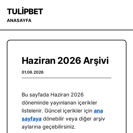
TULIPBET
ANASAYFA
Haziran 2026 Arşivi
01.06.2026
Bu sayfada Haziran 2026
döneminde yayınlanan içerikler
listelenir. Güncel içerikler için
ana
sayfaya
dönebilir veya diğer arşiv
aylarına geçebilirsiniz.